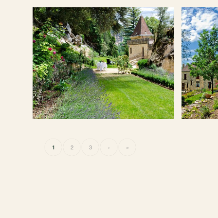
2
3
›
»
1