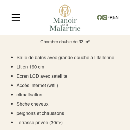
LA CHAMBRE
FR
|
EN
MALARTRIE
Chambre double de 33 m²
Salle de bains avec grande douche à l’italienne
Lit en 160 cm
Ecran LCD avec satellite
Accès internet (wifi )
climatisation
Sèche cheveux
peignoirs et chaussons
Terrasse privée (30m²)