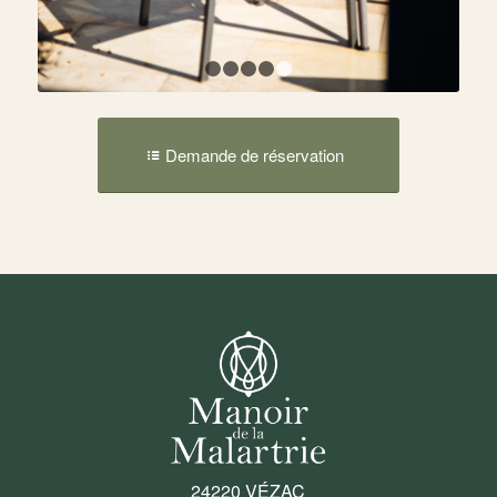
1
2
3
4
5
Demande de réservation
24220 VÉZAC