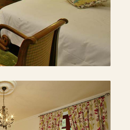
act
Réservation
Album photos
Activités
Liens