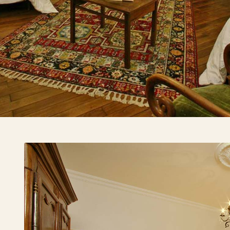
Mentions légales
tique de confidentialité
olitique des cookies
la Malartrie
Les chambres d’hôtes
Les appartements
Services
Tarifs
Cont