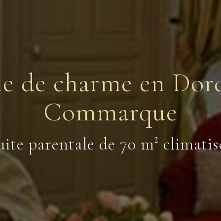
ale de charme en Dor
Commarque
sée de deux chambres communi