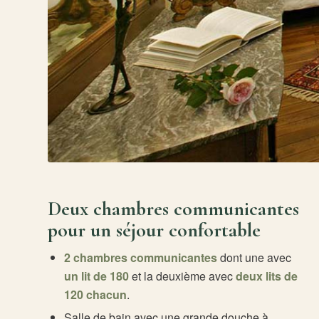
Poli
P
24220 VÉZAC
Deux chambres communicantes
05 53 29 03 51
pour un séjour confortable
06 18 61 61 18
lamalartrie@orange.fr
2 chambres communicantes
dont une avec
un lit de 180
et la deuxième avec
deux lits de
120 chacun
.
Salle de bain avec une grande douche à
Le Manoir de 
© Manoir de la Malartrie 2026 -