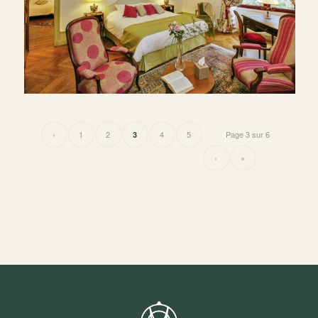
‹
1
2
4
5
Page 3 sur 6
3
›
»